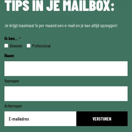
TIPS IN JE MAILBOX:
Je krijgt maximaal 1x per maand een e-mail en je kan altijd opzeggen!
Ik ben...
*
Bewoner
Professional
Naam
Voornaam
Achternaam
E-
mailadres
*