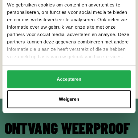
We gebruiken cookies om content en advertenties te
personaliseren, om functies voor social media te bieden
THEMA’S
en om ons websiteverkeer te analyseren. Ook delen we
informatie over uw gebruik van onze site met onze
Extreme neerslag
partners voor social media, adverteren en analyse. Deze
partners kunnen deze gegevens combineren met andere
Overstromingsrisico
informatie die u aan ze heeft verstrekt of die ze hebben
verzameld op basis van uw gebruik van hun services.
Terug naar agenda
Accepteren
Weigeren
ONTVANG WEERPROOF