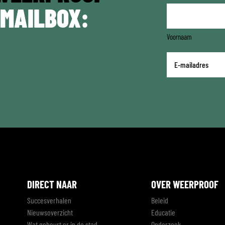
 MAILBOX:
Voornaam
E-
mailadres
*
DIRECT NAAR
OVER WEERPROOF
Succesverhalen
Beleid
Nieuwsoverzicht
Educatie
Wat gebeurt er in de stad
Onderzoek