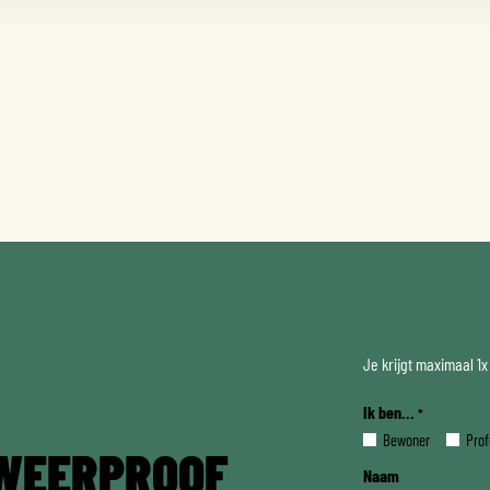
Je krijgt maximaal 1
Ik ben...
*
Bewoner
Prof
WEERPROOF
Naam