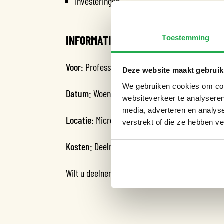
Investeringen
INFORMATIE
Toestemming
Voor:
Professionals in de bouwsector
Deze website maakt gebruik
We gebruiken cookies om cont
Datum:
Woensdag 26 juni van 13:00 tot 15:00u
websiteverkeer te analyseren
media, adverteren en analys
Locatie:
Microsoft Teams
verstrekt of die ze hebben v
Kosten:
Deelname is gratis
Wilt u deelnemen? Mail dan naar info@mijnwate