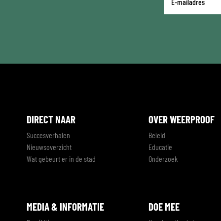
mailadres
*
DIRECT NAAR
OVER WEERPROOF
Succesverhalen
Beleid
Nieuwsoverzicht
Educatie
Wat gebeurt er in de stad
Onderzoek
MEDIA & INFORMATIE
DOE MEE