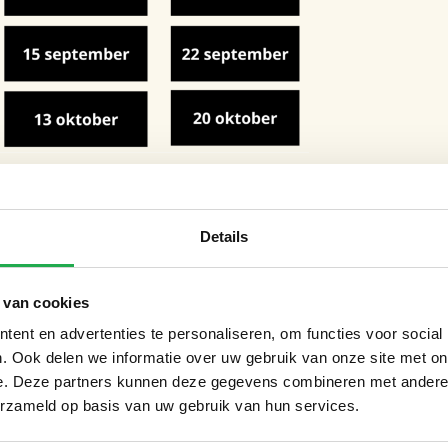
Details
oor de ophaaldag). Daarna ontvang je
 van cookies
 de tegels kunt neerleggen. Op de afgesproken
ent en advertenties te personaliseren, om functies voor social
. Ook delen we informatie over uw gebruik van onze site met on
e. Deze partners kunnen deze gegevens combineren met andere i
erzameld op basis van uw gebruik van hun services.