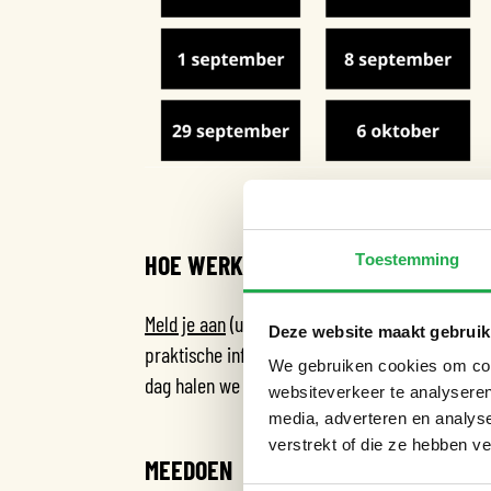
HOE WERKT HET?
Toestemming
Meld je aan
(uiterlijk om 16:00 uur de zondag v
Deze website maakt gebruik
praktische informatie over waar en wanneer je
We gebruiken cookies om cont
dag halen we ze op.
websiteverkeer te analyseren
media, adverteren en analys
verstrekt of die ze hebben v
MEEDOEN