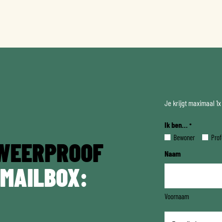
Je krijgt maximaal 1
Ik ben...
*
Bewoner
Prof
WEERPROOF
Naam
 MAILBOX:
Voornaam
E-