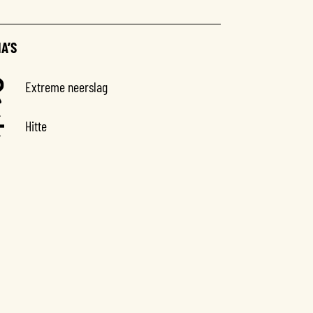
A’S
Extreme neerslag
Hitte