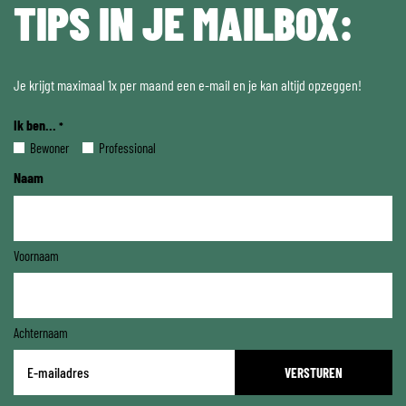
TIPS IN JE MAILBOX:
Je krijgt maximaal 1x per maand een e-mail en je kan altijd opzeggen!
Ik ben...
*
Bewoner
Professional
Naam
Voornaam
Achternaam
E-
mailadres
*