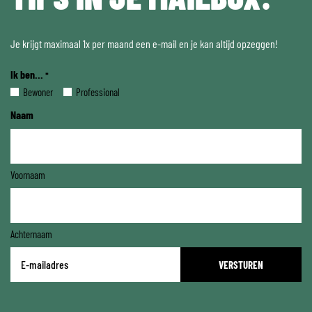
Je krijgt maximaal 1x per maand een e-mail en je kan altijd opzeggen!
Ik ben...
*
Bewoner
Professional
Naam
Voornaam
Achternaam
E-
mailadres
*