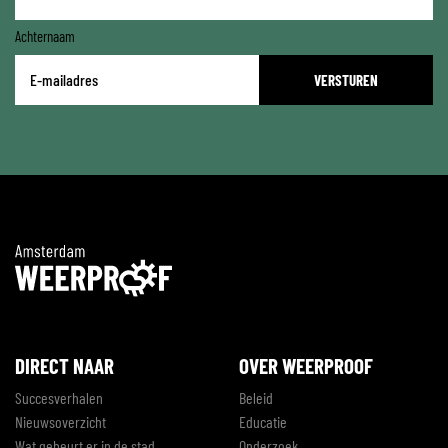
Achternaam
E-
mailadres
*
DIRECT NAAR
OVER WEERPROOF
Succesverhalen
Beleid
Nieuwsoverzicht
Educatie
Wat gebeurt er in de stad
Onderzoek