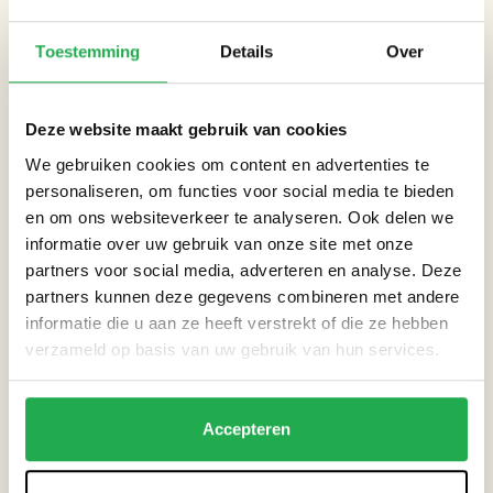
Tuin
Toestemming
Details
Over
THEMA’S
Deze website maakt gebruik van cookies
Droogte
We gebruiken cookies om content en advertenties te
personaliseren, om functies voor social media te bieden
Extreme neerslag
en om ons websiteverkeer te analyseren. Ook delen we
informatie over uw gebruik van onze site met onze
partners voor social media, adverteren en analyse. Deze
Hitte
partners kunnen deze gegevens combineren met andere
informatie die u aan ze heeft verstrekt of die ze hebben
Overstromingsrisico
verzameld op basis van uw gebruik van hun services.
Accepteren
HANDIGE LINKS
Nationaal Klimaat Expo website