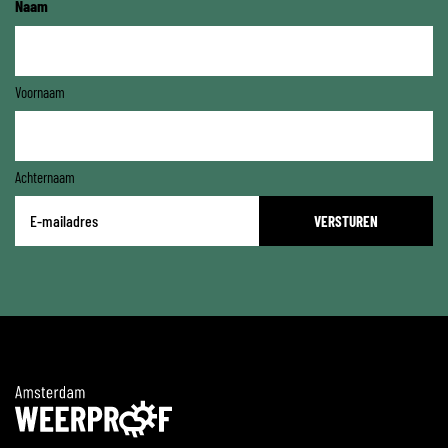
Naam
Voornaam
Achternaam
E-
mailadres
*