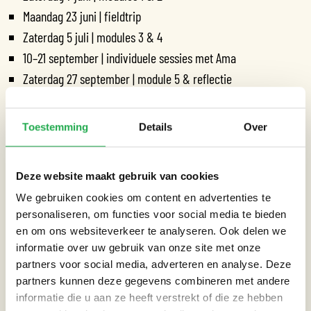
Maandag 23 juni | fieldtrip
Zaterdag 5 juli | modules 3 & 4
10–21 september | individuele sessies met Ama
Zaterdag 27 september | module 5 & reflectie
Oktober (datum volgt) | presentatie & slotmoment
Toestemming
Details
Over
Locatie:
Bloei & Groei Venserpolder + Amsterdamse buurtlocaties
Deze website maakt gebruik van cookies
Investering:
We gebruiken cookies om content en advertenties te
995 euro incl. lunch en lesmateriaal
personaliseren, om functies voor social media te bieden
Termijnbetaling mogelijk – mail naar:
en om ons websiteverkeer te analyseren. Ook delen we
academie@bloeiengroei.org
informatie over uw gebruik van onze site met onze
partners voor social media, adverteren en analyse. Deze
Aanmelden kan tot 22 mei 2025
partners kunnen deze gegevens combineren met andere
Intakegesprekken: 28 en 30 mei
informatie die u aan ze heeft verstrekt of die ze hebben