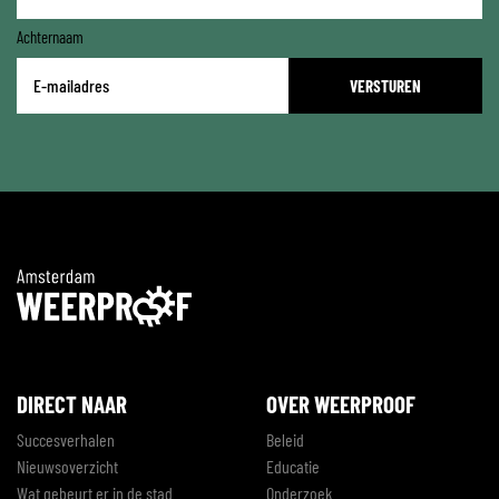
Achternaam
E-
mailadres
*
DIRECT NAAR
OVER WEERPROOF
Succesverhalen
Beleid
Nieuwsoverzicht
Educatie
Wat gebeurt er in de stad
Onderzoek