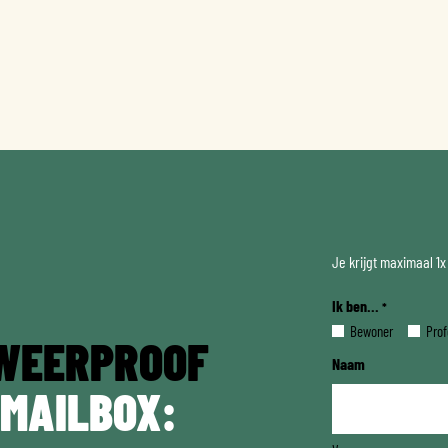
Je krijgt maximaal 1
Ik ben...
*
Bewoner
Prof
WEERPROOF
Naam
 MAILBOX: