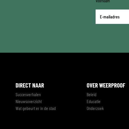
Voornaam
E-
mailadres
*
DIRECT NAAR
OVER WEERPROOF
Succesverhalen
Beleid
Nieuwsoverzicht
Educatie
Wat gebeurt er in de stad
Onderzoek