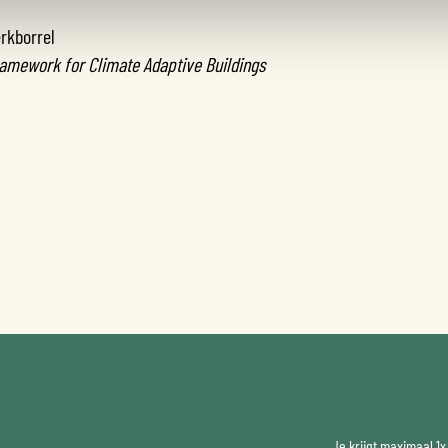
erkborrel
amework for Climate Adaptive Buildings
Je krijgt maximaal 1