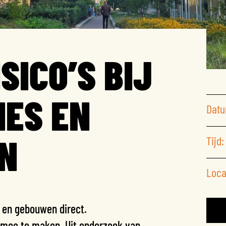
SICO’S BIJ
IES EN
Datu
N
Tijd:
Loca
 en gebouwen direct.
 mee te maken. Uit onderzoek van