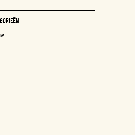
GORIEËN
uw
t