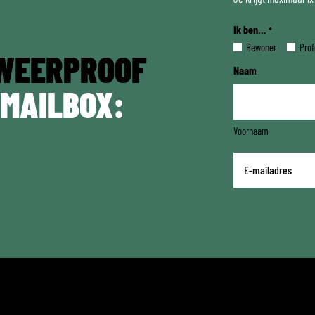
Ik ben...
*
Bewoner
Prof
WEERPROOF
Naam
 MAILBOX:
Voornaam
E-
mailadres
*