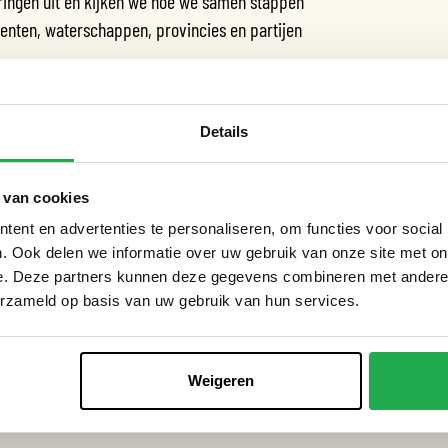
ringen uit en kijken we hoe we samen stappen
enten, waterschappen, provincies en partijen
Details
r andere wethouder Chantal Zeegers
 van cookies
ngcorporatie Ymere).
ent en advertenties te personaliseren, om functies voor social
. Ook delen we informatie over uw gebruik van onze site met on
ancieel en risicomanagement,
e. Deze partners kunnen deze gegevens combineren met andere i
ateroverlast.
erzameld op basis van uw gebruik van hun services.
Weigeren