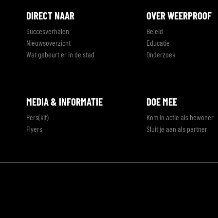
DIRECT NAAR
OVER WEERPROOF
Succesverhalen
Beleid
Nieuwsoverzicht
Educatie
Wat gebeurt er in de stad
Onderzoek
MEDIA & INFORMATIE
DOE MEE
Pers(kit)
Kom in actie als bewoner
Flyers
Sluit je aan als partner