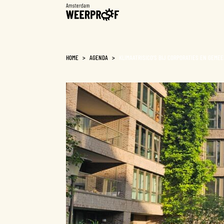
Weerproof
HOME
>
AGENDA
>
KLIMAATRISICO’S BIJ CORPORATIES EN GEME