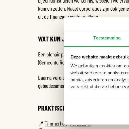
bijeenkomst delen we kennis, wisselen we erva
kunnen zetten. Naast corporaties zijn ook geme
uit de financiële sector welkom.
WAT KUN JE VERWACHTEN?
Toestemming
Een plenair programma met bijdragen van onde
Deze website maakt gebruik
(Gemeente Rotterdam) en Marieke Bonhof (woni
We gebruiken cookies om cont
websiteverkeer te analyseren
Daarna verdiepende break-out sessies over fin
media, adverteren en analys
gebiedssamenwerking en thema’s als hitte en w
verstrekt of die ze hebben v
PRAKTISCHE INFORMATIE
📍
Timmerhuis, Rotterdam