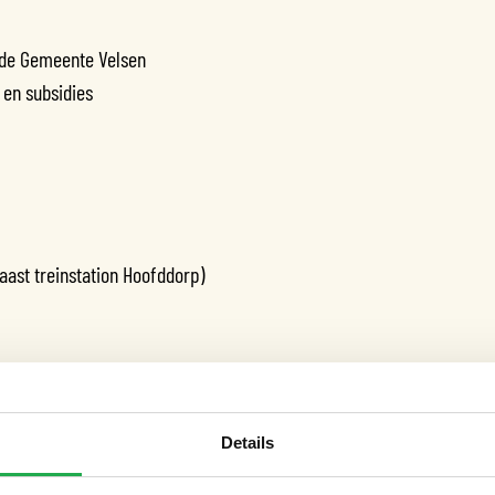
 de Gemeente Velsen
 en subsidies
aast treinstation Hoofddorp)
langenhorst@sadc.nl
met als onderwerp
Details