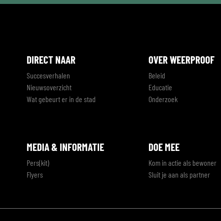
DIRECT NAAR
OVER WEERPROOF
Succesverhalen
Beleid
Nieuwsoverzicht
Educatie
Wat gebeurt er in de stad
Onderzoek
MEDIA & INFORMATIE
DOE MEE
Pers(kit)
Kom in actie als bewoner
Flyers
Sluit je aan als partner