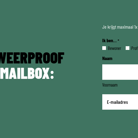
Je krijgt maximaal 1
Ik ben...
*
Bewoner
Prof
WEERPROOF
Naam
 MAILBOX:
Voornaam
E-
mailadres
*