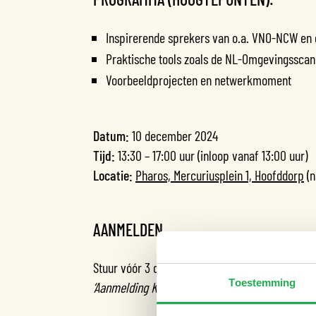
Inspirerende sprekers van o.a. VNO-NCW en
Praktische tools zoals de NL-Omgevingsscan
Voorbeeldprojecten en netwerkmoment
Datum:
10 december 2024
Tijd:
13:30 – 17:00 uur (inloop vanaf 13:00 uur)
Locatie:
Pharos, Mercuriusplein 1, Hoofddorp
(n
AANMELDEN
Stuur vóór 3 december een e-mail naar
m.klein
Toestemming
‘Aanmelding Klimaatadaptatie’
.