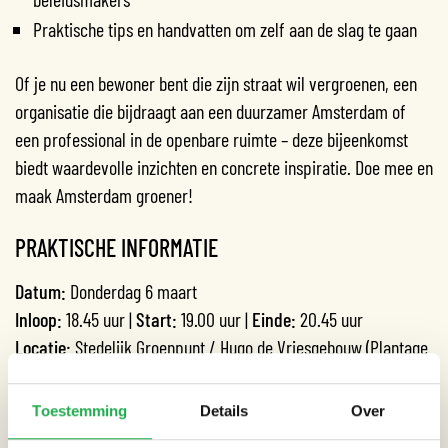
Praktische tips en handvatten om zelf aan de slag te gaan
Of je nu een bewoner bent die zijn straat wil vergroenen, een
organisatie die bijdraagt aan een duurzamer Amsterdam of
een professional in de openbare ruimte – deze bijeenkomst
biedt waardevolle inzichten en concrete inspiratie. Doe mee en
maak Amsterdam groener!
PRAKTISCHE INFORMATIE
Datum:
Donderdag 6 maart
Inloop:
18.45 uur |
Start:
19.00 uur |
Einde:
20.45 uur
Locatie:
Stedelijk Groenpunt
/ Hugo de Vriesgebouw (Plantage
Middenlaan 2C, 1018 DD Amsterdam)
Toestemming
Details
Over