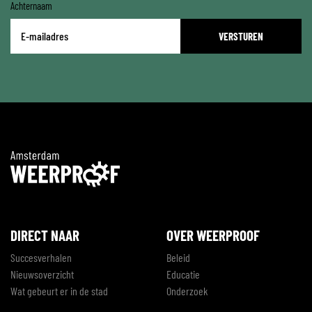
Achternaam
E-
mailadres
*
DIRECT NAAR
OVER WEERPROOF
Succesverhalen
Beleid
Nieuwsoverzicht
Educatie
Wat gebeurt er in de stad
Onderzoek