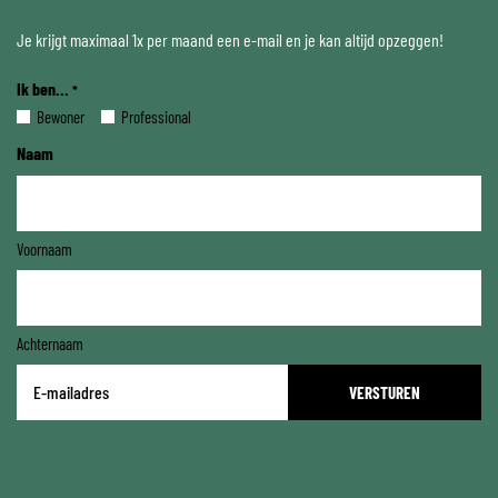
Je krijgt maximaal 1x per maand een e-mail en je kan altijd opzeggen!
Ik ben...
*
Bewoner
Professional
Naam
Voornaam
Achternaam
E-
mailadres
*