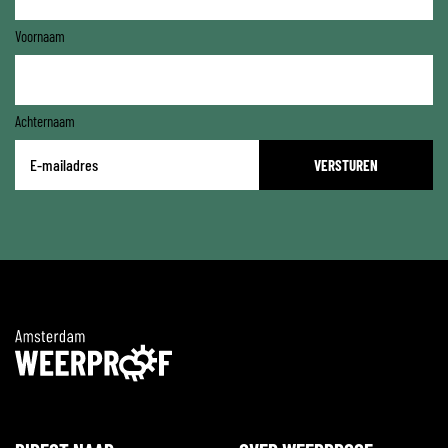
Voornaam
Achternaam
E-
mailadres
*