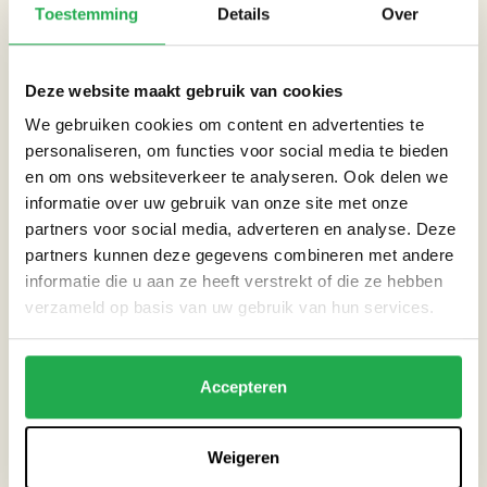
Toestemming
Details
Over
De laatste maar zeker niet de minste locatie is Spaces. Dat
Spaces (co)working op niveau aanbiedt is wel bekend, maar
wist je dat er op het pand vlakbij de Amstel een dakterras op
Deze website maakt gebruik van cookies
je wacht? Loop via het lichte atrium (hoi, dak met
We gebruiken cookies om content en advertenties te
zonnepanelen!) naar de liften en stijg op. Het grote dakterras
personaliseren, om functies voor social media te bieden
van Spaces is de perfecte plek om los te gaan, daarom kun je
en om ons websiteverkeer te analyseren. Ook delen we
hier ook dansen bij de silent disco.
informatie over uw gebruik van onze site met onze
partners voor social media, adverteren en analyse. Deze
PRAKTISCHE INFORMATIE
partners kunnen deze gegevens combineren met andere
informatie die u aan ze heeft verstrekt of die ze hebben
verzameld op basis van uw gebruik van hun services.
Wanneer: zaterdag 3 september 2022 van 17:00 tot 23:00 uur.
Waar: Bij verschillende daken in Centrum en Oost: Zoku,
Capital C, Volkshotel Badplaats, The Student Hotel (City), GAPP
Accepteren
en Spaces Amstel.
Kaartjes: kosten €16.25 en
koop je hier
.
Weigeren
Meer informatie:
kijk op de website van ROEF
.