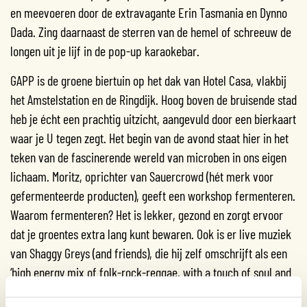
en meevoeren door de extravagante Erin Tasmania en Dynno
Dada. Zing daarnaast de sterren van de hemel of schreeuw de
longen uit je lijf in de pop-up karaokebar.
GAPP is de groene biertuin op het dak van Hotel Casa, vlakbij
het Amstelstation en de Ringdijk. Hoog boven de bruisende stad
heb je écht een prachtig uitzicht, aangevuld door een bierkaart
waar je U tegen zegt. Het begin van de avond staat hier in het
teken van de fascinerende wereld van microben in ons eigen
lichaam. Moritz, oprichter van Sauercrowd (hét merk voor
gefermenteerde producten), geeft een workshop fermenteren.
Waarom fermenteren? Het is lekker, gezond en zorgt ervoor
dat je groentes extra lang kunt bewaren. Ook is er live muziek
van Shaggy Greys (and friends), die hij zelf omschrijft als een
‘high energy mix of folk-rock-reggae, with a touch of soul and
lots of groove’.