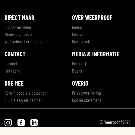
DIRECT NAAR
OVER WEERPROOF
Succesverhalen
Beleid
Nieuwsoverzicht
Educatie
Wat gebeurt er in de stad
Onderzoek
CONTACT
MEDIA & INFORMATIE
Contact
Pers(kit)
Het team
Flyers
DOE MEE
OVERIG
Kom in actie als bewoner
Privacyverklaring
Sluit je aan als partner
Cookie statement
© Weerproof 2026