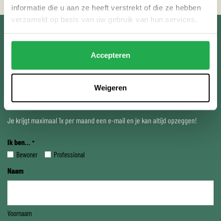
informatie die u aan ze heeft verstrekt of die ze hebben
verzameld op basis van uw gebruik van hun services.
ONTVANG WEERPROOF
Accepteren
TIPS IN JE MAILBOX:
Weigeren
Je krijgt maximaal 1x per maand een e-mail en je kan altijd opzeggen!
Ik ben...
*
Bewoner
Professional
Naam
Voornaam