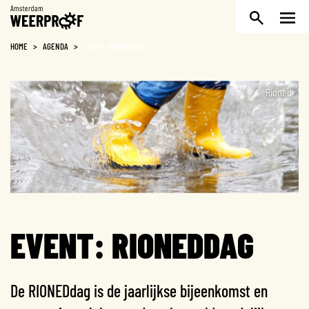
Weerproof
HOME
>
AGENDA
>
EVENT: RIONEDDAG
Rioned
EVENT: RIONEDDAG
De RIONEDdag is de jaarlijkse bijeenkomst en