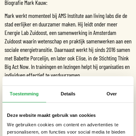
Biografie Mark Kauw:
Mark werkt momenteel bij AMS Institute aan living labs die de
stad eerlijker en duurzamer maken. Hij leidt onder meer
Energie Lab Zuidoost, een samenwerking in Amsterdam
Zuidoost waarin wetenschap en praktijk samenwerken aan een
sociale energietransitie. Daarnaast werkt hij sinds 2016 samen
met Babette Porcelijn, en later ook Elise, in de Stichting Think
Big Act Now. In trainingen en lezingen helpt hij organisaties en
individuen effectief te verduurzamen.
Lezing en workshop De Verborgen Impact:
Toestemming
Details
Over
De lezing en workshop zijn gebaseerd op het boek De
verborgen impact van Babette Porcelijn. In de lezing legt Mark
Deze website maakt gebruik van cookies
uit wat verborgen impact is en hoe de impact top 10 van de
We gebruiken cookies om content en advertenties te
gemiddelde Nederlander eruit ziet. Hij laat hij zien dat het
personaliseren, om functies voor social media te bieden
verschil maakt wat je zelf doet en hoe je het meest effectief