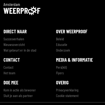
DIRECT NAAR
OVER WEERPROOF
Succesverhalen
Beleid
Nieuwsoverzicht
Educatie
Wat gebeurt er in de stad
Onderzoek
CONTACT
MEDIA & INFORMATIE
Contact
Pers(kit)
Het team
Flyers
DOE MEE
OVERIG
Kom in actie als bewoner
Privacyverklaring
Sluit je aan als partner
Cookie statement