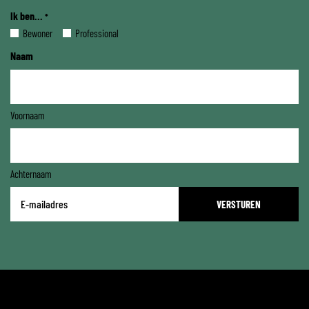
Ik ben...
*
Bewoner
Professional
Naam
Voornaam
Achternaam
E-
mailadres
*