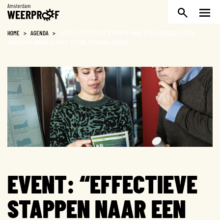
Weerproof
HOME
>
AGENDA
>
EVENT: “EFFECTIEVE STAPPEN NAAR EEN DUURZAAM LEVEN”
WORKSHOP AVOND CLIMATE ACTION TRAINING SCHOOL
EVENT: “EFFECTIEVE
STAPPEN NAAR EEN