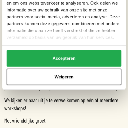
en om ons websiteverkeer te analyseren. Ook delen we
aan de slag kunt gaan. Middels een speelse quiz word je
informatie over uw gebruik van onze site met onze
meteen getest op je kennis over duurzaam gedrag.
partners voor social media, adverteren en analyse. Deze
partners kunnen deze gegevens combineren met andere
In de workshop ga je zelf aan de slag om eerst te bepalen met
informatie die u aan ze heeft verstrekt of die ze hebben
welke impacts in jouw dagelijkse leven jij aan de slag wilt.
verzameld op basis van uw gebruik van hun services.
Daarna ga je plannen maken om direct je eigen gedrag te
veranderen op het terrein waar je het meeste verschil kunt
Accepteren
maken.
Spreker: Mark Kauw (AMS Institute en stichting Think Big Act
Weigeren
Now). Hosts: Gert-Jan Steeneveld en Esther Peerlings
(onderzoekers Wageningen Universiteit naar hitte in steden)
We kijken er naar uit je te verwelkomen op één of meerdere
workshops!
Met vriendelijke groet,