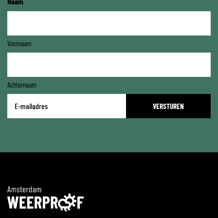
Naam
Voornaam
Achternaam
E-
mailadres
*