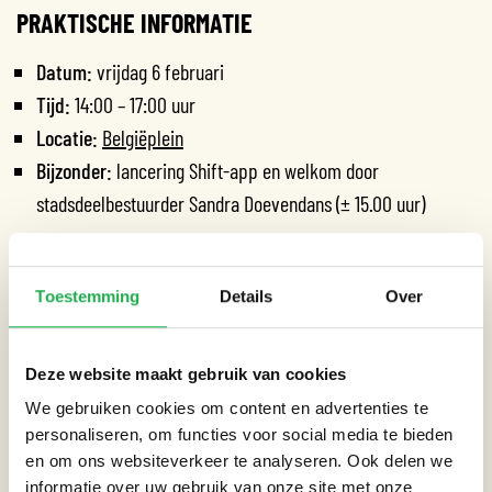
PRAKTISCHE INFORMATIE
Datum:
vrijdag 6 februari
Tijd:
14:00 – 17:00 uur
Locatie:
Belgiëplein
Bijzonder:
lancering Shift-app en welkom door
stadsdeelbestuurder Sandra Doevendans (± 15.00 uur)
Bekijk
hier
de volledige Weerproof agenda voor meer
evenementen, cursussen en bijeenkomsten.
Toestemming
Details
Over
Deze website maakt gebruik van cookies
We gebruiken cookies om content en advertenties te
Datum:
06-02-2026
personaliseren, om functies voor social media te bieden
en om ons websiteverkeer te analyseren. Ook delen we
Tijd:
14:00 - 17:00
informatie over uw gebruik van onze site met onze