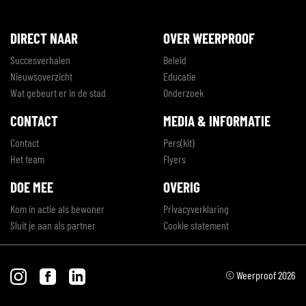
DIRECT NAAR
OVER WEERPROOF
Succesverhalen
Beleid
Nieuwsoverzicht
Educatie
Wat gebeurt er in de stad
Onderzoek
CONTACT
MEDIA & INFORMATIE
Contact
Pers(kit)
Het team
Flyers
DOE MEE
OVERIG
Kom in actie als bewoner
Privacyverklaring
Sluit je aan als partner
Cookie statement
© Weerproof 2026