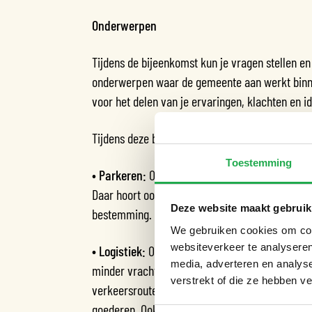
Onderwerpen
Tijdens de bijeenkomst kun je vragen stellen en
onderwerpen waar de gemeente aan werkt binnen
voor het delen van je ervaringen, klachten en i
Tijdens deze bijeenkomst gaan we onder ander
Toestemming
•
Parkeren:
Om de buurten in De Oude Pijp veili
Daar hoort ook het weghalen van parkeerplekke
Deze website maakt gebruik
bestemming. Bijvoorbeeld groen, fietsparkeerp
We gebruiken cookies om cont
websiteverkeer te analyseren
• Logistiek:
Om de verkeersveiligheid te vergro
media, adverteren en analys
minder vrachtverkeer en verkeersdrukte. Hierv
verstrekt of die ze hebben v
verkeersroutes, inrichting van de openbare rui
goederen. Ook zijn we bezig met een pilot voor 