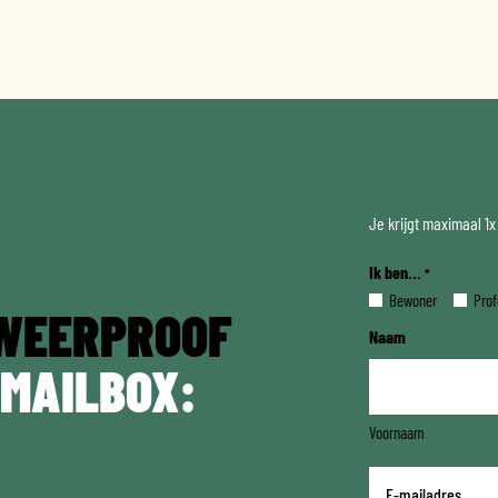
Je krijgt maximaal 1
Ik ben...
*
Bewoner
Prof
WEERPROOF
Naam
 MAILBOX:
Voornaam
E-