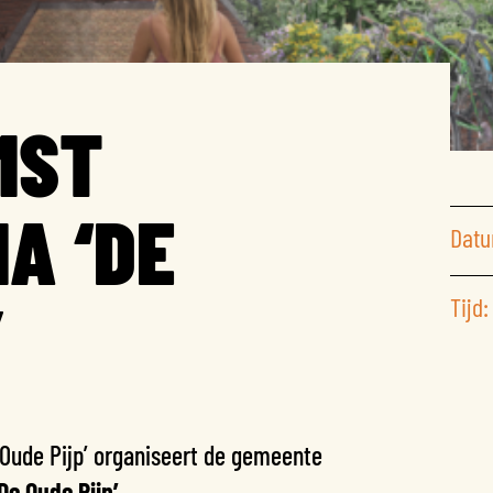
MST
A ‘DE
Datu
’
Tijd:
Oude Pijp’ organiseert de gemeente
e Oude Pijp’.