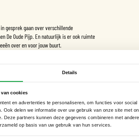
 in gesprek gaan over verschillende
 De Oude Pijp. En natuurlijk is er ook ruimte
deeën over en voor jouw buurt.
e in gesprek over de volgende onderwerpen:
Details
g en leefbaar te houden, wordt deze autoluw.
n bij. Deze plekken krijgen daarna een nieuwe
 van cookies
lekken of meer ruimte op de stoep.
ent en advertenties te personaliseren, om functies voor social
. Ook delen we informatie over uw gebruik van onze site met on
ten en leefbaarheid te verbeteren willen we
e. Deze partners kunnen deze gegevens combineren met andere i
oor kijken we naar oplossingen als aangepaste
erzameld op basis van uw gebruik van hun services.
mte en alternatieven voor het aanleveren van
effectievere laad- en losplekken.