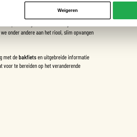
Weigeren
eid op het veranderende klimaat. Dat
en is op hete dagen en dat we droge voeten
 we onder andere aan het riool, slim opvangen
ig met de
bakfiets
en uitgebreide informatie
raat voor te bereiden op het veranderende