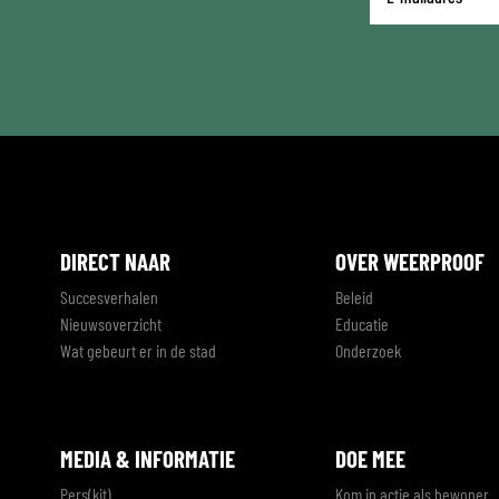
mailadres
*
DIRECT NAAR
OVER WEERPROOF
Succesverhalen
Beleid
Nieuwsoverzicht
Educatie
Wat gebeurt er in de stad
Onderzoek
MEDIA & INFORMATIE
DOE MEE
Pers(kit)
Kom in actie als bewoner