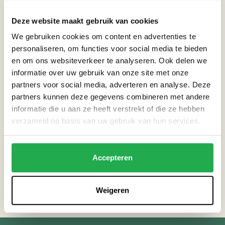
Deze website maakt gebruik van cookies
We gebruiken cookies om content en advertenties te
personaliseren, om functies voor social media te bieden
en om ons websiteverkeer te analyseren. Ook delen we
informatie over uw gebruik van onze site met onze
Voorwaarde
partners voor social media, adverteren en analyse. Deze
partners kunnen deze gegevens combineren met andere
Ik meld mij aan voor de workshop op zondag 15 september van 16:30 tot
informatie die u aan ze heeft verstrekt of die ze hebben
17:30 uur en meld mij als dat nodig is 48 uur van te voren af via
verzameld op basis van uw gebruik van hun services.
info@weerproof.nl
Accepteren
Weigeren