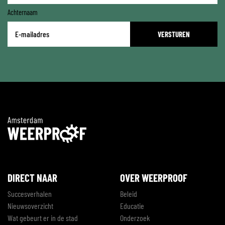
Achternaam
E-
mailadres
*
DIRECT NAAR
OVER WEERPROOF
Succesverhalen
Beleid
Nieuwsoverzicht
Educatie
Wat gebeurt er in de stad
Onderzoek