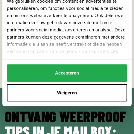
We gebruiken cookies om content en advertenties te
personaliseren, om functies voor social media te bieden
en om ons websiteverkeer te analyseren. Ook delen we
HANDIGE LINKS
informatie over uw gebruik van onze site met onze
partners voor social media, adverteren en analyse. Deze
Gamma – Regenton plaatsen
partners kunnen deze gegevens combineren met andere
Melbourne Water – Downpipe diversion
informatie die u aan ze heeft verstrekt of die ze hebben
Trewatin B.V. – HA Steen - hemelwater afkoppelsteen
verzameld op basis van uw gebruik van hun services.
Waterblock – TAS – trottoir afkoppelsteen
Wavin – Individuele afkoppelsystemen
Accepteren
Luuk Wiehink – Waterspuwer (voor kinderen)
Weigeren
ONTVANG WEERPROOF
TIPS IN JE MAILBOX: