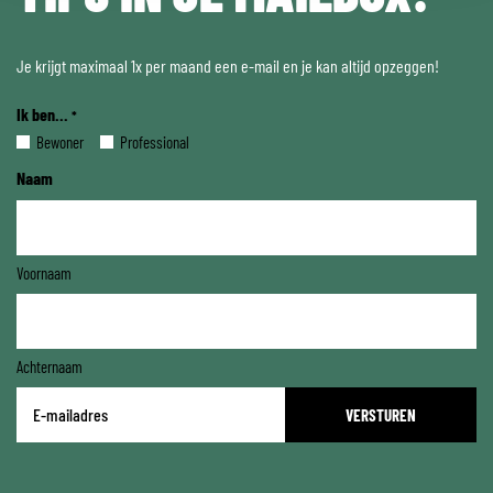
Je krijgt maximaal 1x per maand een e-mail en je kan altijd opzeggen!
Ik ben...
*
Bewoner
Professional
Naam
Voornaam
Achternaam
E-
mailadres
*