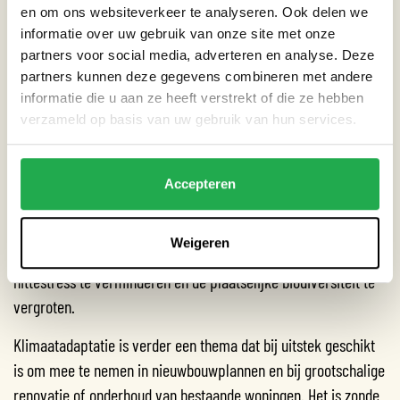
zijn die opgeknapt of onttegeld kunnen worden. Vaak zijn er
en om ons websiteverkeer te analyseren. Ook delen we
bewoners die wel de tegels eruit willen halen, maar deze
informatie over uw gebruik van onze site met onze
tegels niet zo snel kwijt kunnen. Hier kunnen we samen met de
partners voor social media, adverteren en analyse. Deze
partners kunnen deze gegevens combineren met andere
woningcorporatie acties voor organiseren (zoals de tegelacties
informatie die u aan ze heeft verstrekt of die ze hebben
in 2020). Ook kunnen bewoners worden geholpen bij het
verzameld op basis van uw gebruik van hun services.
vergroenen van hun tuin, door bijvoorbeeld een
onderhoudsservice aan te bieden. Daarnaast kunnen er
regentonnen worden geïnstalleerd om regenwater op te
Accepteren
vangen en het groen in de tuinen en geveltuintjes van water te
voorzien. Ook kan er gedacht worden aan groene daken op
Weigeren
bergingen en woningcomplexen om water op te vangen,
hittestress te verminderen en de plaatselijke biodiversiteit te
vergroten.
Klimaatadaptatie is verder een thema dat bij uitstek geschikt
is om mee te nemen in nieuwbouwplannen en bij grootschalige
renovatie of onderhoud van bestaande woningen. Het is zonde