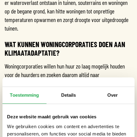
er wateroverlast ontstaan in tuinen, souterrains en woningen
op de begane grond, kan hitte woningen tot onprettige
temperaturen opwarmen en zorgt droogte voor uitgedroogde
tuinen.
WAT KUNNEN WONINGCORPORATIES DOEN AAN
KLIMAATADAPTATIE?
Woningcorporaties willen hun huur zo laag mogelijk houden
voor de huurders en zoeken daarom altijd naar
kostenefficiënte ingrepen om de leefbaarheid te vergroten. De
maatregelen die negatieve gevolgen van klimaatverandering
Toestemming
Details
Over
verminderen kosten natuurlijk wel wat geld, maar er zijn
genoeg betaalbare maatregelen te treffen. En met de juiste
planning of timing worden de kosten ook gedrukt.
Deze website maakt gebruik van cookies
We gebruiken cookies om content en advertenties te
Bij bestaande bouw kijken we bijvoorbeeld of er (binnen)tuinen
personaliseren, om functies voor social media te bieden