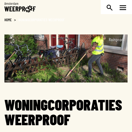
Weerproof
HOME
>
WONING­CORPORATIES WEERPROOF
Rainproof
WONING­CORPORATIES
WEERPROOF