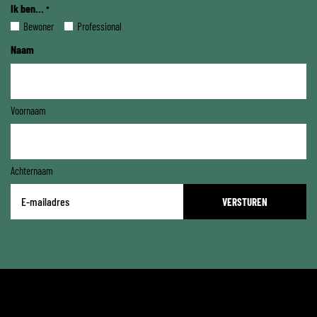
Ik ben...
*
Bewoner
Professional
Naam
Voornaam
Achternaam
E-
mailadres
*