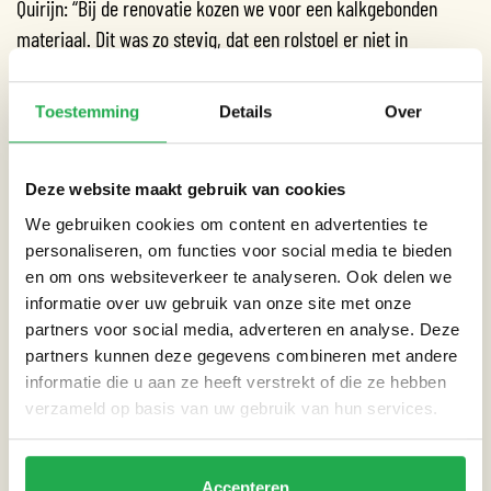
Quirijn: “Bij de renovatie kozen we voor een kalkgebonden
materiaal. Dit was zo stevig, dat een rolstoel er niet in
wegzakte. Maar na verloop van tijd trok het helemaal dicht en
liet het niets meer door.” Daarom is het vervangen voor een
Toestemming
Details
Over
ander type halfverharding. Nu is het stevig genoeg voor
mindervaliden en los genoeg voor zuurstof en water.
Deze website maakt gebruik van cookies
GRINDKISTEN
We gebruiken cookies om content en advertenties te
personaliseren, om functies voor social media te bieden
Langs de wandelpaden zijn grindkisten gelegd waar het
en om ons websiteverkeer te analyseren. Ook delen we
regenwater in weg kan zakken. Het regenwater dat op de
informatie over uw gebruik van onze site met onze
paden valt, stroomt naar de grindkisten. Hierdoor zijn er
partners voor social media, adverteren en analyse. Deze
minder plassen in het park. Die grindkisten kunnen ook
partners kunnen deze gegevens combineren met andere
informatie die u aan ze heeft verstrekt of die ze hebben
verstopt raken, omdat mensen naast het pad lopen. Edwin:
verzameld op basis van uw gebruik van hun services.
“Doordat het Vondelpark steeds intensiever gebruikt wordt,
moet je iedere keer weer op zoek naar nieuwe oplossingen.”
Accepteren