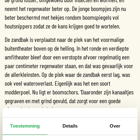
neemt het regenwater beter op. De jonge boompjes zijn nu
beter beschermd met hekjes rondom boomspiegels vol
houtsnippers zodat ze de kans krijgen goed te wortelen.
De zandbak is verplaatst naar de plek van het voormalige
buitentheater boven op de helling. In het ronde en verdiepte
amfitheater bleef door een verstopte afvoer regelmatig een
paar centimeter regenwater staan, en dat was gevaarlijk voor
de allerkleinsten. Op de plek waar de zandbak eerst lag, was
ook veel wateroverlast. Eigenlijk was het een soort
modderpoel. Nu ligt er boomschors. ‘Daaronder zijn kanaaltjes
gegraven en met grind gevuld, dat zorgt voor een goede
afwatering,’ zegt de huismeester.
SPELEN MET REGENWATER
Toestemming
Details
Over
Achterin het schoolplein, in het lager gelegen deel, zijn