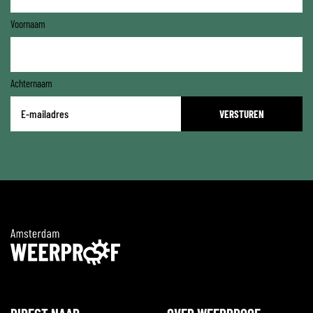
Voornaam
Achternaam
E-
mailadres
*