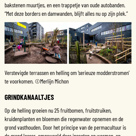
bakstenen muurtjes, en een trappetje van oude autobanden.
“Met deze borders en damwanden, blijft alles nu op zijn plek.”
Verstevigde terrassen en helling om ‘serieuze modderstromen’
te voorkomen. ©Merlijn Michon
GRINDKANAALTJES
Op de helling groeien nu 25 fruitbomen, fruitstruiken,
kruidenplanten en bloemen die regenwater opnemen en de
grond vasthouden. Door het principe van de permacultuur is
de grond losser, omgewoeld door insecten en wormen, en