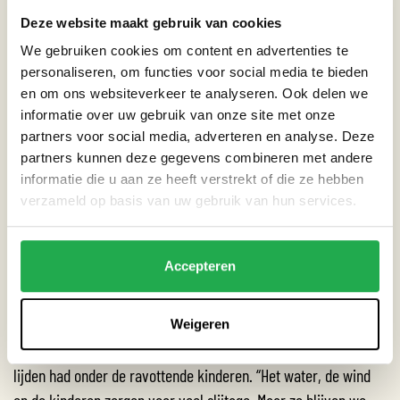
verhoogde moestuinbakken en hokken voor de konijnen, een
Deze website maakt gebruik van cookies
kip en twee varkens. Ernaast, op de voormalige
We gebruiken cookies om content en advertenties te
fietsparkeerplaats maakten 250 vierkante meter tegels plaats
personaliseren, om functies voor social media te bieden
en om ons websiteverkeer te analyseren. Ook delen we
voor een speelterrein met wilgentunnels en een
informatie over uw gebruik van onze site met onze
regenwatervijver. Tegen een schuurtje aan staat een grote
partners voor social media, adverteren en analyse. Deze
regenwaterton. Het water kan van hieruit richting vijver
partners kunnen deze gegevens combineren met andere
stromen. De kinderen gebruiken gehalveerde regenpijpen om
informatie die u aan ze heeft verstrekt of die ze hebben
het water te sturen. “Helaas werkt het
verzameld op basis van uw gebruik van hun services.
nog niet optimaal omdat de pvc-buizen te licht zijn. Ze blijven
niet goed op hun plek liggen,” zegt Ivo. “We hebben eigenlijk
Accepteren
wat zwaardere buizen nodig.”
En zo blijft het schoolplein in ontwikkeling. Op het moment van
Weigeren
bezoek wordt ook de wilgentunnel hersteld, omdat die nogal te
lijden had onder de ravottende kinderen. “Het water, de wind