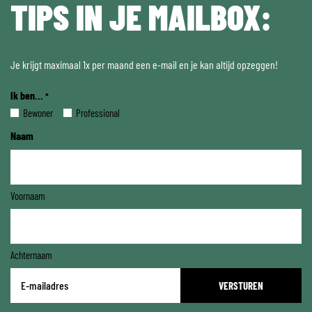
TIPS IN JE MAILBOX:
Je krijgt maximaal 1x per maand een e-mail en je kan altijd opzeggen!
Ik ben...
*
Bewoner
Professional
Naam
Voornaam
Achternaam
E-
mailadres
*