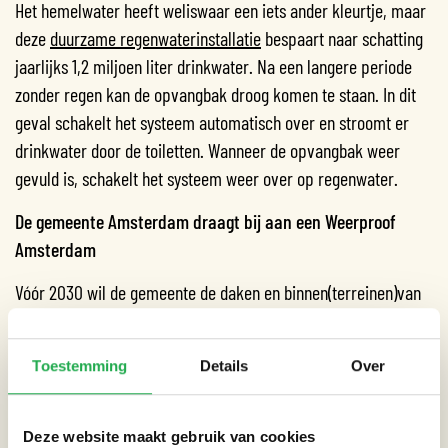
Het hemelwater heeft weliswaar een iets ander kleurtje, maar
deze
duurzame regenwaterinstallatie
bespaart naar schatting
jaarlijks 1,2 miljoen liter drinkwater. Na een langere periode
zonder regen kan de opvangbak droog komen te staan. In dit
geval schakelt het systeem automatisch over en stroomt er
drinkwater door de toiletten. Wanneer de opvangbak weer
gevuld is, schakelt het systeem weer over op regenwater.
De gemeente Amsterdam draagt bij aan een Weerproof
Amsterdam
Vóór 2030 wil de gemeente de daken en binnen(terreinen)van
haar eigen gebouwen zoveel mogelijk vergroenen. Mei 2020
lagen er op 75 gemeentelijke panden groene daken, was er
Toestemming
Details
Over
één waterbergend polderdak (op het voormalige
kantoorgebouw aan het Lloyd hotel) en een
waterbergend
sportkunstgrasveld
(Laan van Spartaan).
Deze website maakt gebruik van cookies