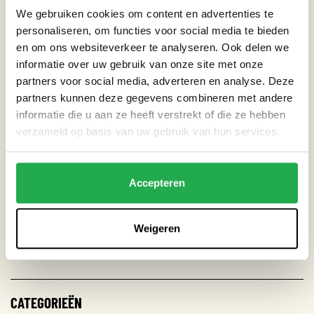
We gebruiken cookies om content en advertenties te
Naast klimaatbestendigheid richt de gemeente zich ook op
personaliseren, om functies voor social media te bieden
besparing van drinkwater. In 2030 wil de gemeente een
en om ons websiteverkeer te analyseren. Ook delen we
circulaire organisatie zijn. Daarom moet ze zuinig omgaan met
informatie over uw gebruik van onze site met onze
natuurlijke hulpbronnen. In 2020 waren al in verschillende
partners voor social media, adverteren en analyse. Deze
huisvestigingspanden waterbespaarders geplaatst op kranen
partners kunnen deze gegevens combineren met andere
en gebruiken dus regenwater in de Triade om toiletten mee
informatie die u aan ze heeft verstrekt of die ze hebben
verzameld op basis van uw gebruik van hun services.
door te spoelen.
Meer weten over de verduurzaming van de gemeentelijke
Accepteren
organisatie?
Locatie: Jan van Galenstraat 323
Weigeren
CATEGORIEËN