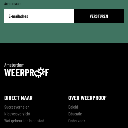
Achternaam
E-
mailadres
*
DIRECT NAAR
OVER WEERPROOF
Succesverhalen
Beleid
Nieuwsoverzicht
Educatie
Wat gebeurt er in de stad
Onderzoek