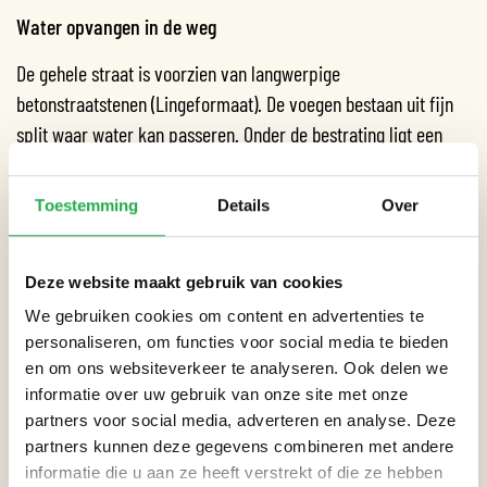
Water opvangen in de weg
De gehele straat is voorzien van langwerpige
betonstraatstenen (Lingeformaat). De voegen bestaan uit fijn
split waar water kan passeren. Onder de bestrating ligt een
laag van
Aquaflow steenslag
, een grof gebroken
hardsteen, met 40% holle ruimte. In deze holle ruimte wordt
Toestemming
Details
Over
het water gebufferd (zo’n 140 liter/m2). Deze ondergrondse
‘sloot’ loopt geleidelijk leeg door infiltratie in de bodem.
Deze website maakt gebruik van cookies
Het ontwerp van de binnentuin is van landschapsarchitect Jos
We gebruiken cookies om content en advertenties te
van de Lindeloof uit Delft en is aangelegd door de Koninklijke
personaliseren, om functies voor social media te bieden
Van Ginkel groep. Bam Woningbouw heeft in opdracht van AM
en om ons websiteverkeer te analyseren. Ook delen we
Utrecht het gebouw neergezet.
informatie over uw gebruik van onze site met onze
partners voor social media, adverteren en analyse. Deze
Locatie: Amstelvlietstraat en Spaklerweg, Amsterdam
partners kunnen deze gegevens combineren met andere
informatie die u aan ze heeft verstrekt of die ze hebben