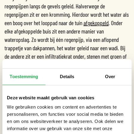
regenpijpen langs de gevels geleid. Halverwege de
regenpijpen zit er een kromming. Hierdoor wordt het water als
een boog over het looppad naar de tuin
afgekoppeld
. Onder
elke afgekoppelde buis zit een andere manier van
wateropslag. Zo wordt bij één regenpijp, via een aflopend
trappetje van dakpannen, het water geleid naar een wadi. Bij
de andere zit er een infiltratiekrat onder, stenen met groen of
een kleine
regenwatervijver
. Dit zijn allemaal voorbeelden van
het opvangen van water bij het afkopellen van je regenpijp.
Toestemming
Details
Over
Aan de noordkant van het gebouw is er ook een regenpijp
afgekoppeld. Deze regenpijp gaat eerst onder de grond,
Deze website maakt gebruik van cookies
waarna het stromende regenwater terecht komt in een
open
We gebruiken cookies om content en advertenties te
goot
. Deze goot is ook nog functioneel, zo zijn er hier
personaliseren, om functies voor social media te bieden
fietsenrekken boven geplaats. Aan het einde van open geul
en om ons websiteverkeer te analyseren. Ook delen we
stroomt ook dit regenwater in een wadi.
informatie over uw gebruik van onze site met onze