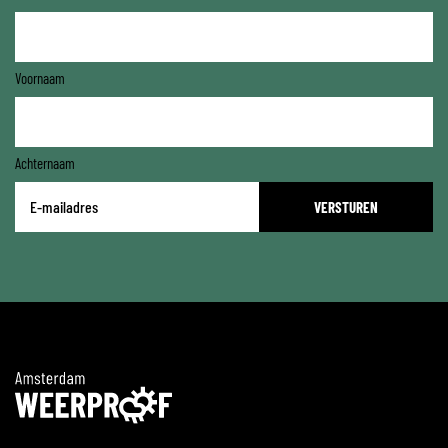
Voornaam
Achternaam
E-
mailadres
*