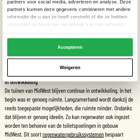
partners voor social media, adverteren en analyse. Deze
Zitkuil
partners kunnen deze gegevens combineren met andere
Van hergebruikte tegels van het voormalige schoolplein is een
informatie die u aan ze heeft verstrekt of die ze hebben
ronde zitkuil gemaakt. Deze zitkuil heeft ook als functie om
verzameld op basis van uw gebruik van hun services.
water op te slaan. In de kelder onder de gymzaal staat vaak
grondwater. Het idee is om dat water te leiden naar deze
Accepteren
zitkuil. Hier kan het water vasthouden worden. Wanneer er
veel water in de zitkuil komt, kan het naar de naast gelegen
wadi stromen.
Weigeren
In ontwikkeling
De tuinen van MidWest blijven continue in ontwikkeling. In het
begin was er genoeg ruimte. Langzamerhand wordt dankzij de
reeds toegepaste mogelijkheden, die ruimte minder. Ondanks
dat blijven er genoeg ideeën. Zo kan regenwater ook ingezet
worden ten behoeve van de toiletspoelingen in gebouw
MidWest. Dit soort
regenwatergebruikssystemen
bespaart