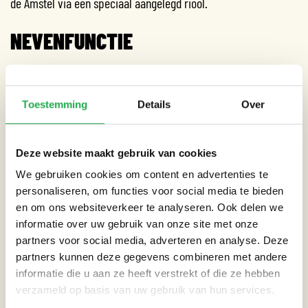
de Amstel via een speciaal aangelegd riool.
NEVENFUNCTIE
Naast de water-bufferende functie is er in 2009 ook een pilot
gestart, waarbij het gezuiverde hemelwater uit de vijver
Toestemming
Details
Over
gebruikt werd voor de toiletspoelingen in het gebouw. Hiermee
werd op jaarbasis 3800m³ aan water bespaard. Echter gaf dit
niet het gewenste resultaat en is de pilot stop gezet in 2011.
Deze website maakt gebruik van cookies
We gebruiken cookies om content en advertenties te
personaliseren, om functies voor social media te bieden
en om ons websiteverkeer te analyseren. Ook delen we
informatie over uw gebruik van onze site met onze
CATEGORIEËN
partners voor social media, adverteren en analyse. Deze
partners kunnen deze gegevens combineren met andere
Tuin
informatie die u aan ze heeft verstrekt of die ze hebben
verzameld op basis van uw gebruik van hun services.