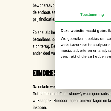
bewonersavond zorgde voor een hoge opkomst en
de enthousiaste bewoners aan de slag. Zo werd 
Toestemming
prijsindicaties gegeven. Een samengesteld team
Deze website maakt gebruik
Zo snel als het project begon, zo snel liep het
betaalbaar, de reparatiekosten daarentegen… e
We gebruiken cookies om cont
websiteverkeer te analyseren
zich terug. Een deel van de wijk wilde liever ni
media, adverteren en analys
ander deel van de wijk vond de ontstane vertrag
verstrekt of die ze hebben v
EINDRESULTAAT
Na enkele weken is het toch gelukt een flink st
Met namen in de “nieuwbouw”, waar geen subsid
wijkaanpak. Hierdoor lagen tarieven lagen en 
inkopen.