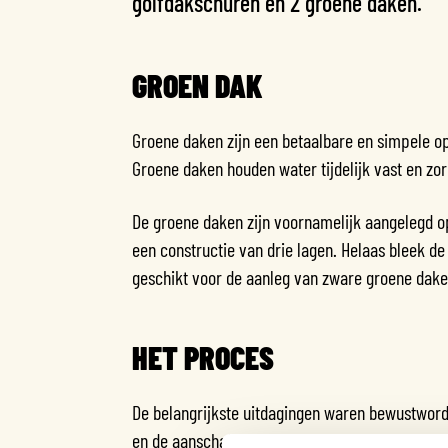
golfdakschuren en 2 groene daken.
GROEN DAK
Groene daken zijn een betaalbare en simpele op
Groene daken houden water tijdelijk vast en zo
De groene daken zijn voornamelijk aangelegd o
een constructie van drie lagen. Helaas bleek d
geschikt voor de aanleg van zware groene dake
HET PROCES
De belangrijkste uitdagingen waren bewustword
en de aanschaf van een groen dak versimpelen