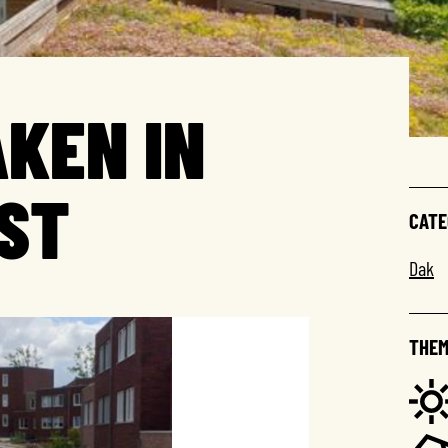
KEN IN
ST
CATE
Dak
THEM