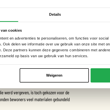
 veel inspiratie. Het Groene Loket ging met
per locatie een intake gedaan en
Details
 van professionals nam de uitvoering op zich.
 van cookies
 ook vast. De groene daken waren verrassend
en deel van de bewoners schrok ervan en trok
ent en advertenties te personaliseren, om functies voor social
. Ook delen we informatie over uw gebruik van onze site met on
et tijdens corona het dak laten controleren, een
e. Deze partners kunnen deze gegevens combineren met andere i
ing bezwaarlijk.
erzameld op basis van uw gebruik van hun services.
Weigeren
uk van de wijk te voorzien van groene daken.
ie werd vergeven, is toch gekozen voor de
konden bewoners veel materialen gebundeld