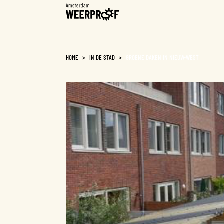
Weerproof
HOME
>
IN DE STAD
>
GROENE DAKEN IN NIEUW-WEST