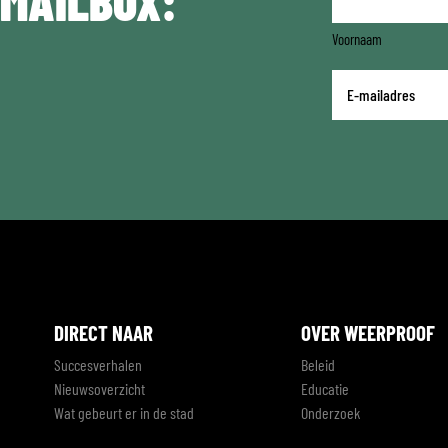
 MAILBOX:
Voornaam
E-
mailadres
*
DIRECT NAAR
OVER WEERPROOF
Succesverhalen
Beleid
Nieuwsoverzicht
Educatie
Wat gebeurt er in de stad
Onderzoek