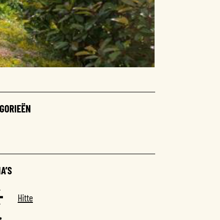
GORIEËN
A’S
Hitte