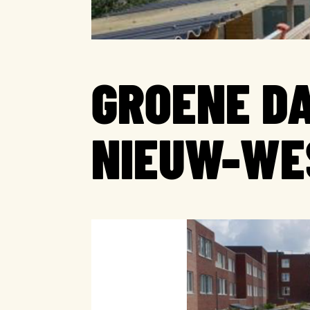
GROENE DA
NIEUW-WE