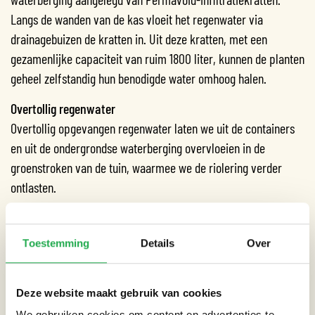
Langs de wanden van de kas vloeit het regenwater via
drainagebuizen de kratten in. Uit deze kratten, met een
gezamenlijke capaciteit van ruim 1800 liter, kunnen de planten
geheel zelfstandig hun benodigde water omhoog halen.
Overtollig regenwater
Overtollig opgevangen regenwater laten we uit de containers
en uit de ondergrondse waterberging overvloeien in de
groenstroken van de tuin, waarmee we de riolering verder
ontlasten.
Regenwaterkwaliteit en waterdistributie verbeteren
Om de kwaliteit van het opgevangen regenwater te verhogen
Toestemming
Details
Over
hebben we verschillende filtersystemen onderzocht die
voorkomen dat vuil en afgevallen blad in de containers terecht
Deze website maakt gebruik van cookies
komt. Ook hebben we onderzocht hoe we de containers
We gebruiken cookies om content en advertenties te