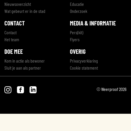
Nieuwsoverzicht
Educatie
Wat gebeurt er in de stad
Onderzoek
CONTACT
MEDIA & INFORMATIE
Contact
Pers(kit)
Het team
Flyers
DOE MEE
OVERIG
Kom in actie als bewoner
Privacyverklaring
Sluit je aan als partner
Cookie statement
© Weerproof 2026