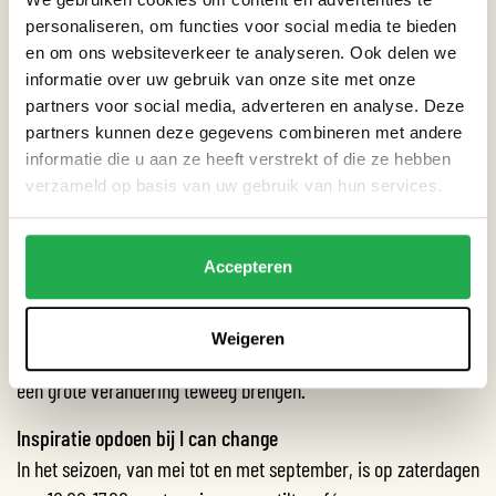
onderling zo efficiënt mogelijk kunnen koppelen zodat we
personaliseren, om functies voor social media te bieden
materiaal van koppelingen, slangen en kranen besparen.
en om ons websiteverkeer te analyseren. Ook delen we
Achtergrond project
informatie over uw gebruik van onze site met onze
partners voor social media, adverteren en analyse. Deze
I can change the world with my two hands werkt
partners kunnen deze gegevens combineren met andere
laagdrempelig aan een betere wereld. Via projectinitiatieven
informatie die u aan ze heeft verstrekt of die ze hebben
zoals de gft-inleverservice kan elke buurtbewoner heel
verzameld op basis van uw gebruik van hun services.
gemakkelijk een bijdrage leveren aan het buurtecosysteem dat
we hier vormgeven.
Met een open, onderzoekende opstelling werken we op ons
Accepteren
binnenterrein aan een blauwdruk voor ecologisch beheerde
binnenterreinen die navolging krijgt van lokale initiatieven
Weigeren
elders in de stad. Veel kleine veranderingen kunnen zo samen
een grote verandering teweeg brengen.
Inspiratie opdoen bij I can change
In het seizoen, van mei tot en met september, is op zaterdagen