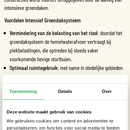
intensieve groendaken.
Voordelen Intensief Groendaksysteem
Vermindering van de belasting van het riool:
doordat het
groendaksysteem de hemelwaterafvoer vertraagt bij
piekbelastingen, die optreden bij steeds vaker
voorkomende hevige stortbuien.
Optimaal ruimtegebruik:
met name in stedelijke gebieden
neemt de kwaliteit en kwantiteit van de leefomgeving toe
door het toepassen van gestapeld ruimtegebruik.
Toestemming
Details
Over
Tegengaan van het hitte-eilandeffect:
in tegenstelling tot
betonnen daken zetten groendaken zonne-energie niet
volledig om in warmte-energie, maar in waterdamp. Dit
Deze website maakt gebruik van cookies
zorgt voor een verkoelend effect op de leefomgeving.
We gebruiken cookies om content en advertenties te
Bescherming dakbedekkingssysteem:
de schadelijke
personaliseren, om functies voor social media te bieden