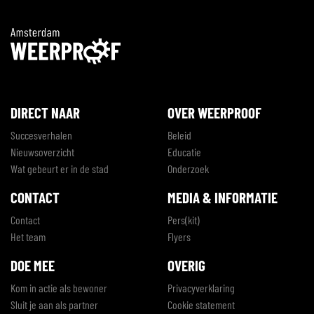
DIRECT NAAR
OVER WEERPROOF
Succesverhalen
Beleid
Nieuwsoverzicht
Educatie
Wat gebeurt er in de stad
Onderzoek
CONTACT
MEDIA & INFORMATIE
Contact
Pers(kit)
Het team
Flyers
DOE MEE
OVERIG
Kom in actie als bewoner
Privacyverklaring
Sluit je aan als partner
Cookie statement