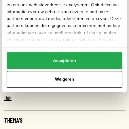
en om ons websiteverkeer te analyseren. Ook delen we
invloed van zonlicht en regen bereiken het
informatie over uw gebruik van onze site met onze
dakbedekkingssysteem midner snel door de vegetatie
partners voor social media, adverteren en analyse. Deze
waardoor het dakbedekkingssysteem wordt beschermd en
partners kunnen deze gegevens combineren met andere
een langere levensduur krijgt.
informatie die u aan ze heeft verstrekt of die ze hebben
verzameld op basis van uw gebruik van hun services.
Locatie: Trompenburgstraat, Amsterdam.
Accepteren
Weigeren
CATEGORIEËN
Dak
THEMA’S