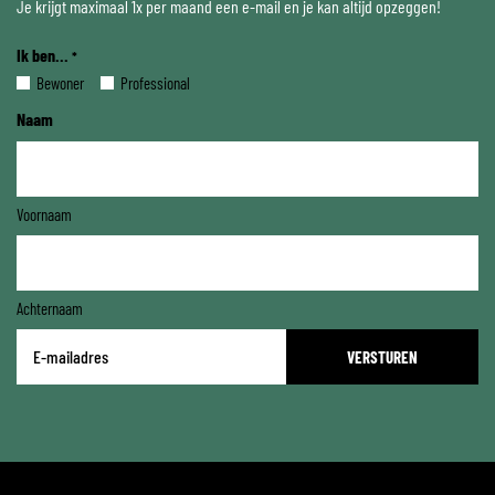
Je krijgt maximaal 1x per maand een e-mail en je kan altijd opzeggen!
Ik ben...
*
Bewoner
Professional
Naam
Voornaam
Achternaam
E-
mailadres
*