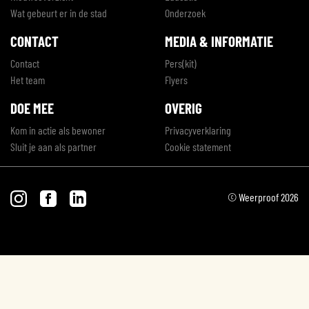
Wat gebeurt er in de stad
Onderzoek
CONTACT
MEDIA & INFORMATIE
Contact
Pers(kit)
Het team
Flyers
DOE MEE
OVERIG
Kom in actie als bewoner
Privacyverklaring
Sluit je aan als partner
Cookie statement
© Weerproof 2026