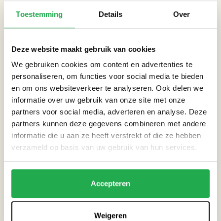
Waterdoorlaatbare tegels
Toestemming
Details
Over
Voor het huis is een prachtig gevel tuintje gerealiseerd. Hier
groeit verticaalgroen langs de voordeur en lage begroeiing
Deze website maakt gebruik van cookies
onder de voorramen. Sommige stoeptegels hebben een rond
We gebruiken cookies om content en advertenties te
gat in het midden. Hierdoor kunnen er planten in het midden
personaliseren, om functies voor social media te bieden
groeien en kan er water naar de bodem zakken. Deze
en om ons websiteverkeer te analyseren. Ook delen we
maatregelen zorgen ervoor dat het van de gevel afstromende
informatie over uw gebruik van onze site met onze
regenwater inde grond kan zakken.
partners voor social media, adverteren en analyse. Deze
partners kunnen deze gegevens combineren met andere
Doel Frank Alsema
informatie die u aan ze heeft verstrekt of die ze hebben
verzameld op basis van uw gebruik van hun services.
‘Ik wil zo veel mogelijk capaciteit voor regenwateropslag
creëren, we krijgen namelijk lange periodes van droogte’,
aldus Alsema. Door het zelf opvangen van regenwater is het
Accepteren
mogelijk om planten water te geven, een vijver te vullen en de
wc door te spoelen. Frank verwacht dat hij zijn regenwater
Weigeren
afvoer die aangesloten is op zijn huis niet zal gaan gebruiken,