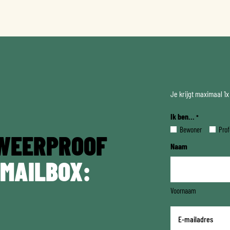
Je krijgt maximaal 1
Ik ben...
*
Bewoner
Prof
WEERPROOF
Naam
 MAILBOX:
Voornaam
E-
mailadres