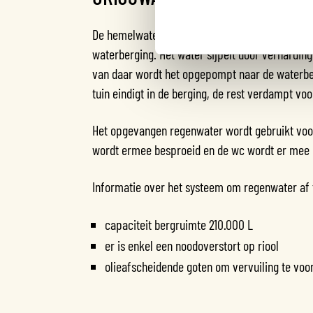
De hemelwaterafvoer (HWA) van het hele terre
waterberging. Het water sijpelt door verharding
van daar wordt het opgepompt naar de waterber
tuin eindigt in de berging, de rest verdampt voor
Het opgevangen regenwater wordt gebruikt voor 
wordt ermee besproeid en de wc wordt er mee 
Informatie over het systeem om regenwater af 
capaciteit bergruimte 210.000 L
er is enkel een noodoverstort op riool
olieafscheidende goten om vervuiling te vo