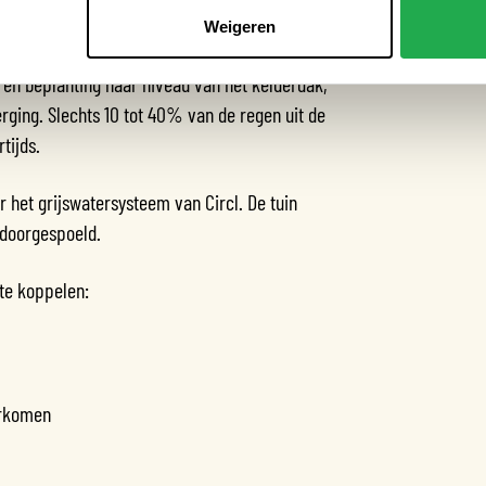
Weigeren
in en de omringende gebouwen gaan naar een
 en beplanting naar niveau van het kelderdak,
ging. Slechts 10 tot 40% van de regen uit de
tijds.
het grijswatersysteem van Circl. De tuin
doorgespoeld.
te koppelen:
orkomen