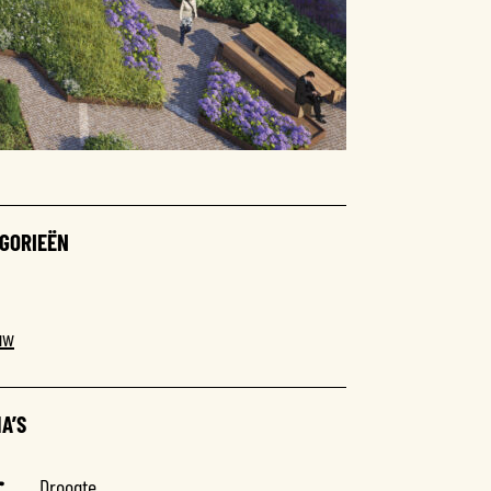
GORIEËN
uw
A’S
Droogte