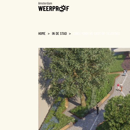
Weerproof
HOME
>
IN DE STAD
>
CIRCL: GROENE OASE OP DE ZUIDAS