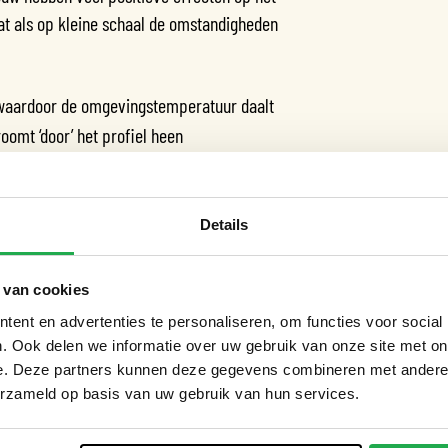
at als op kleine schaal de omstandigheden
aardoor de omgevingstemperatuur daalt
oomt ‘door’ het profiel heen
nt, zelfs voordat het de grond raakt
ijd beschikbaar voor beplanting (groei en
Details
zon minder oppervlak om te verhitten.
 van cookies
ent en advertenties te personaliseren, om functies voor social
de en levende tuin biedt veel leefruimte voor
. Ook delen we informatie over uw gebruik van onze site met on
ig verblijven.
e. Deze partners kunnen deze gegevens combineren met andere i
erzameld op basis van uw gebruik van hun services.