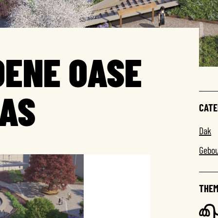
OENE OASE
DAS
CATE
Dak
Gebo
THEM