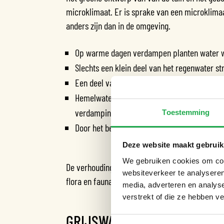
microklimaat. Er is sprake van een microklima
anders zijn dan in de omgeving.
Op warme dagen verdampen planten water w
Slechts een klein deel van het regenwater str
Een deel van de regen verdampt vanaf de pla
Hemelwater kan infiltreren en is zo langere t
verdamping)
Toestemming
Door het beperken van verharding, heeft de 
Deze website maakt gebruik
We gebruiken cookies om cont
De verhouding grijs/groen is 55/45. Een bloeien
websiteverkeer te analyseren
flora en fauna. En in een groene tuin is het prett
media, adverteren en analys
verstrekt of die ze hebben v
GRIJSWATERSYSTEEM