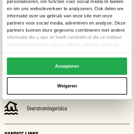
CATEGORIEËN
personaliseren, om functies voor social media te bieden
en om ons websiteverkeer te analyseren. Ook delen we
Gebouw
informatie over uw gebruik van onze site met onze
partners voor social media, adverteren en analyse. Deze
partners kunnen deze gegevens combineren met andere
informatie die u aan ze heeft verstrekt of die ze hebben
THEMA’S
verzameld op basis van uw gebruik van hun services.
Droogte
Accepteren
Extreme neerslag
Weigeren
Hitte
Overstromingsrisico
HANDIGE LINKS