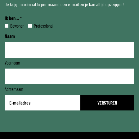
Je krijgt maximaal 1x per maand een e-mail en je kan altijd opzeggen!
Ik ben...
*
Bewoner
Professional
Naam
Voornaam
Achternaam
E-
mailadres
*