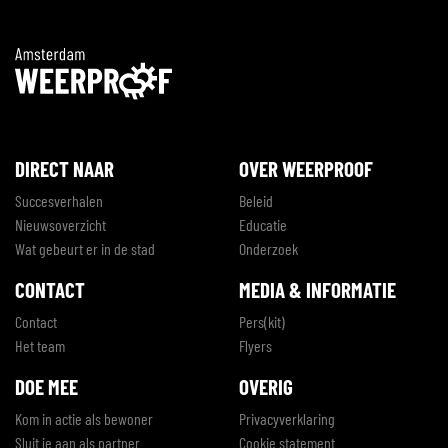
DIRECT NAAR
OVER WEERPROOF
Succesverhalen
Beleid
Nieuwsoverzicht
Educatie
Wat gebeurt er in de stad
Onderzoek
CONTACT
MEDIA & INFORMATIE
Contact
Pers(kit)
Het team
Flyers
DOE MEE
OVERIG
Kom in actie als bewoner
Privacyverklaring
Sluit je aan als partner
Cookie statement