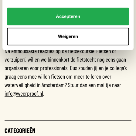
een dijk. En bekijken we hoe bij de bouw van een datacenter
rekening is gehouden met het risico op een overstroming.
Accepteren
WANNEER IS DE VOLGENDE
FIETSEXCURSIE?
Weigeren
Na enthousiaste reacties op de fietsexcursie ‘Fietsen of
verzuipen’, willen we binnenkort de fietstocht nog eens gaan
organiseren voor professionals. Dus zouden jij en je collega’s
graag eens mee willen fietsen om meer te leren over
waterveiligheid in Amsterdam? Stuur dan een mailtje naar
info@weerproof.nl
.
CATEGORIEËN