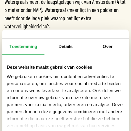
Watergraafsmeer, de laagstgelegen wijk van Amsterdam (4 tot
5 meter onder NAP). Watergraafsmeer ligt in een polder en
heeft door de lage plek waarop het ligt extra
waterveiligheidsrisico’s.
Om Watergraafsmeer meer te beschermen tegen een
mogelijke overstroming, is er een compartimenteringsstelsel
Toestemming
Details
Over
op verschillende punten om de wijk heen gebouwd. Met
compartimenten kun je een gebied opdelen in kleinere
Deze website maakt gebruik van cookies
gebieden en zo de gevolgen van een overstroming beperken
We gebruiken cookies om content en advertenties te
tot een bepaald gebied. Mocht er bijvoorbeeld een dijk
personaliseren, om functies voor social media te bieden
doorbreken bij de Weespertrekvaart, dan voorkomt een
en om ons websiteverkeer te analyseren. Ook delen we
balgstuw (een soort opblaasbare muur) dat de Amstel in de
informatie over uw gebruik van onze site met onze
Watergraafsmeer stroomt.
partners voor social media, adverteren en analyse. Deze
partners kunnen deze gegevens combineren met andere
Fietstocht gaat daarna door naar het Science Park, waar we
informatie die u aan ze heeft verstrekt of die ze hebben
stilstaan bij het wel of niet bouwen van woningen naast of op
verzameld op basis van uw gebruik van hun services.