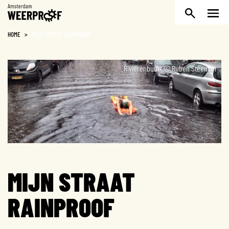
Weerproof
HOME
>
MIJN STRAAT RAINPROOF
Rivierenbuurt © Ruben Steeman
MIJN STRAAT
RAINPROOF