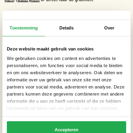
DE BURMANSTRAAT VANGT WATER OP
De Burmanstraat in stadsdeel Oost wordt opnieuw ingericht.
Toestemming
Details
Over
Het stadsdeel voert groot onderhoud uit, er worden nieuwe
lantaarnpalen geplaatst en Waternet legt een
gescheiden riool
Deze website maakt gebruik van cookies
aan. Dat betekent dat het (schone) regenwater voortaan apart
We gebruiken cookies om content en advertenties te
zal worden afgevoerd en niet langer geloosd wordt op het
personaliseren, om functies voor social media te bieden
vuilwater riool.
en om ons websiteverkeer te analyseren. Ook delen we
informatie over uw gebruik van onze site met onze
Bij het nieuwe ontwerp van de straat is rekening gehouden met
partners voor social media, adverteren en analyse. Deze
uitzonderlijk zware regenbuien. De straat wordt een
holle weg
,
partners kunnen deze gegevens combineren met andere
waardoor het water tussen de stoepranden kan staan. Bij een
informatie die u aan ze heeft verstrekt of die ze hebben
zware bui staat het water langer in het midden van de straat
verzameld op basis van uw gebruik van hun services.
en voorkomt dat het regenwater de huizen in loopt. Een echte
rainproof straat dus.
Accepteren