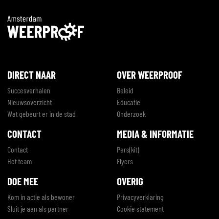
DIRECT NAAR
OVER WEERPROOF
Succesverhalen
Beleid
Nieuwsoverzicht
Educatie
Wat gebeurt er in de stad
Onderzoek
CONTACT
MEDIA & INFORMATIE
Contact
Pers(kit)
Het team
Flyers
DOE MEE
OVERIG
Kom in actie als bewoner
Privacyverklaring
Sluit je aan als partner
Cookie statement