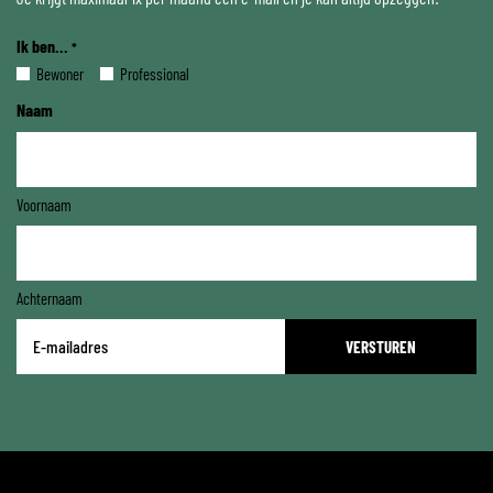
Ik ben...
*
Bewoner
Professional
Naam
Voornaam
Achternaam
E-
mailadres
*