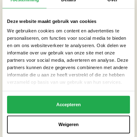
Fysiek: De inloop is tussen 09.30 en 10.30 uur. Het plenaire
programma begint om 10.30 uur. De parallelsessies in de
Deze website maakt gebruik van cookies
middag zijn van 13.00 tot 14.15 uur (ronde 1) en van 14.45 tot
16.00 uur (ronde 2) en dan is er aansluitend nog een afsluitende
We gebruiken cookies om content en advertenties te
personaliseren, om functies voor social media te bieden
high tea/borrel van 16.00 uur tot 17.00 uur.
en om ons websiteverkeer te analyseren. Ook delen we
Online: Voor het online volgen van het congres kun je tussen
informatie over uw gebruik van onze site met onze
partners voor social media, adverteren en analyse. Deze
9.30 uur – 10.30 uur al inloggen via het Deltacongresplatform.
partners kunnen deze gegevens combineren met andere
Grietje Evenwel, de verslaggever ter plaatse, opent dan het
informatie die u aan ze heeft verstrekt of die ze hebben
online programma waar je alvast kunt deelnemen. Het
verzameld op basis van uw gebruik van hun services.
plenaire programma begint om 10.30 uur. De parallelsessies in
de middag zijn van 13.00 tot 14.15 uur (ronde 1) en van 14.45 tot
16.00 uur (ronde 2). In de pauzemomenten kun je het live
Accepteren
verslag van Grietje blijven volgen.
Weigeren