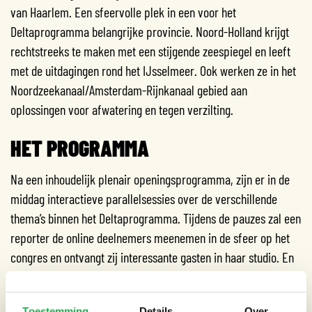
van Haarlem. Een sfeervolle plek in een voor het
Deltaprogramma belangrijke provincie. Noord-Holland krijgt
rechtstreeks te maken met een stijgende zeespiegel en leeft
met de uitdagingen rond het IJsselmeer. Ook werken ze in het
Noordzeekanaal/Amsterdam-Rijnkanaal gebied aan
oplossingen voor afwatering en tegen verzilting.
HET PROGRAMMA
Na een inhoudelijk plenair openingsprogramma, zijn er in de
middag interactieve parallelsessies over de verschillende
thema’s binnen het Deltaprogramma. Tijdens de pauzes zal een
reporter de online deelnemers meenemen in de sfeer op het
congres en ontvangt zij interessante gasten in haar studio. En
uiteraard is er volop gelegenheid om op een informele manier
kennis te delen en ervaringen uit te wisselen.
Toestemming
Details
Over