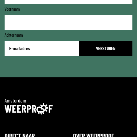
Voornaam
Achternaam
E-
mailadres
*
DIRECT NAAR
OVER WEERPROOF